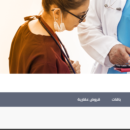
باقات
قروض عقارية