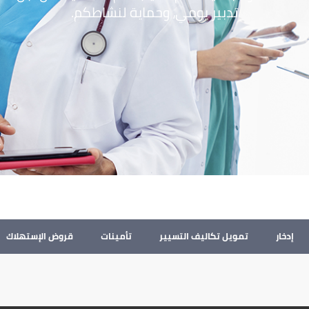
تدبير يومي، وحماية لنشاطكم.
إدخار
تمويل تكاليف التسيير
تأمينات
قروض الإستهلاك