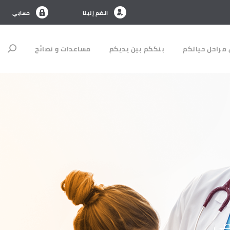
انضم إلينا
حسابي
مراحل حياتكم
بنككم بين يديكم
مساعدات و نصائح
قصى